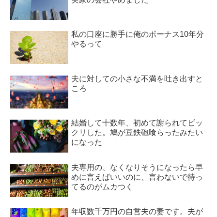
私の口座に勝手に俺のボーナス10年分
やるって
夫に対しての小さな不満を吐き出すと
ころ
結婚して十数年、初めて謝られてビッ
クリした。鳩が豆鉄砲喰らったみたい
になった
夫専用の、なくなりそうになったら早
めに言えばいいのに、言わないで待っ
てるのがムカつく
年収数千万円の自営夫の妻です。夫が