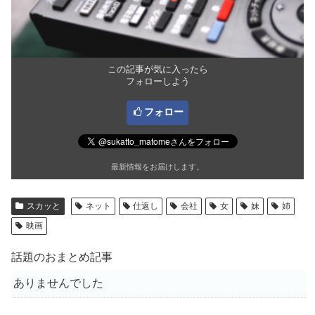
この記事が気に入ったら
フォローしよう
フォロー
最新情報をお届けします。
スカッと
ネット
仕返し
会社
女
妹
姉
映画
話題のおまとめ記事
ありませんでした