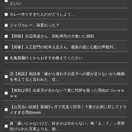
といい
カレー作りすぎたんだがどうしよう…
ジャワカレー、味変わった？
【朗報】浜辺美波さん、回転寿司の大食いに挑戦
【画像】人工肛門の松本人志さん、最新の姿に心配の声殺到…
丸亀製麺行くからおすすめ教えてください
③【相談】相談者「嫁から連れ子の息子への愛が足りないから離婚
を考えてると言われた」住…
【無知は罪】出産月が合わない？妻に托卵を疑った理由がコレｗｗ
ｗｗ
【お見合い結婚】新婚3ヶ月で見送り拒否！？妻がお前に対してドラ
イすぎる理由www
嫁「嫌いじゃないけど、好きかは分からない」俺「え…？」→突然
告げられた言葉よりも、娘…