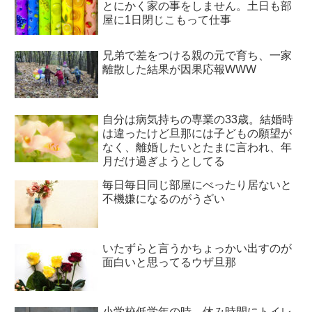
とにかく家の事をしません。土日も部
屋に1日閉じこもって仕事
兄弟で差をつける親の元で育ち、一家
離散した結果が因果応報WWW
自分は病気持ちの専業の33歳。結婚時
は違ったけど旦那には子どもの願望が
なく、離婚したいとたまに言われ、年
月だけ過ぎようとしてる
毎日毎日同じ部屋にべったり居ないと
不機嫌になるのがうざい
いたずらと言うかちょっかい出すのが
面白いと思ってるウザ旦那
小学校低学年の時、休み時間にトイレ