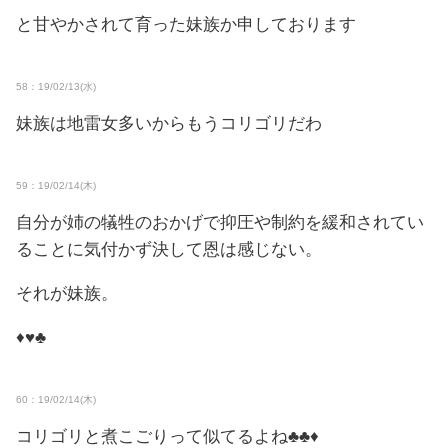
と甘やかされて育った妹族か申しております
58：19/02/13(水)
妹族は地雷女多いからもうコリゴリだわ
59：19/02/14(木)
自分が姉の犠牲のおかげで抑圧や制約を緩和されてい
ることに気付かず決して恩は感じない。
それが妹族。
♦♥♣
60：19/02/14(木)
コリゴリと煮こごりって似てるよね♣♣♦