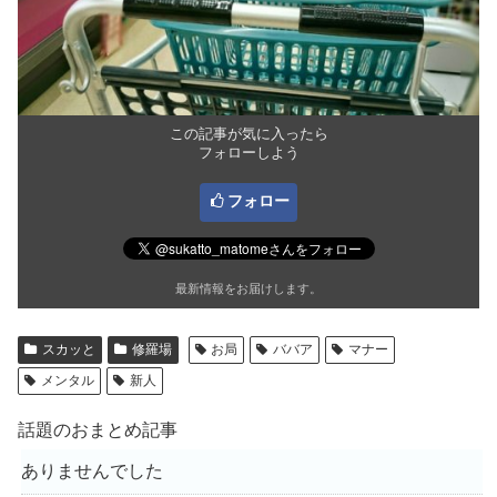
この記事が気に入ったら
フォローしよう
フォロー
最新情報をお届けします。
スカッと
修羅場
お局
ババア
マナー
メンタル
新人
話題のおまとめ記事
ありませんでした