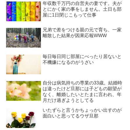
年収数千万円の自営夫の妻です。夫が
とにかく家の事をしません。土日も部
屋に1日閉じこもって仕事
兄弟で差をつける親の元で育ち、一家
離散した結果が因果応報WWW
毎日毎日同じ部屋にべったり居ないと
不機嫌になるのがうざい
自分は病気持ちの専業の33歳。結婚時
は違ったけど旦那には子どもの願望が
なく、離婚したいとたまに言われ、年
月だけ過ぎようとしてる
いたずらと言うかちょっかい出すのが
面白いと思ってるウザ旦那