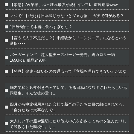
【緊急】AV業界、ぶっ壊れ最強が現れインフレ 環境崩壊www
マジでこれだけは日本製じゃないとダメな物 、ガチで何がある？
1日米5合って本当に食べすぎかな？
【言うて人手不足だし？】未経験から「エンジニア」になるという
選択‥‥
バーガーキング、超大型チーズバーガー発売。総カロリー約
1656kcal 単品2490円
【発見】発達っぽい奴の共通点って『立場を理解できない』だよな
脳内で私と10年付き合っていて、ある日私にウワキされたらしい元
同級生。そんな彼の愛（…
四月から中途採用された会社で新卒の子たちに目の敵にされてる。
「自分たちは大卒なんで…
大人しい子の服や髪切ったり他人の机をあさってものを盗んだりし
て説教された転校生。し…