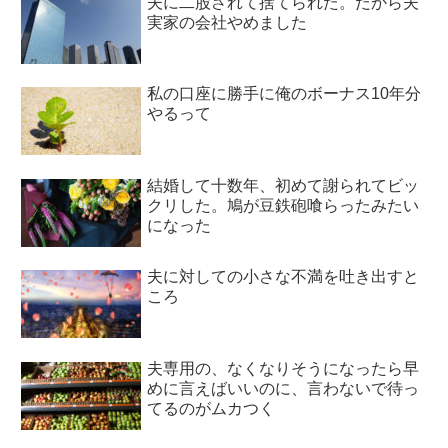
夫に二股されて捨てられた。だから夫
実家の会社やめました
私の口座に勝手に俺のボーナス10年分
やるって
結婚して十数年、初めて謝られてビッ
クリした。鳩が豆鉄砲喰らったみたい
になった
夫に対しての小さな不満を吐き出すと
ころ
夫専用の、なくなりそうになったら早
めに言えばいいのに、言わないで待っ
てるのがムカつく