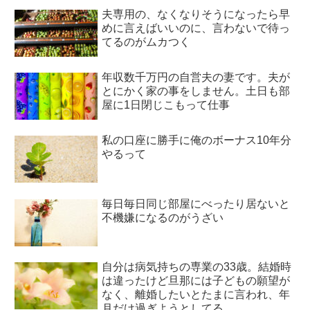
夫専用の、なくなりそうになったら早
めに言えばいいのに、言わないで待っ
てるのがムカつく
年収数千万円の自営夫の妻です。夫が
とにかく家の事をしません。土日も部
屋に1日閉じこもって仕事
私の口座に勝手に俺のボーナス10年分
やるって
毎日毎日同じ部屋にべったり居ないと
不機嫌になるのがうざい
自分は病気持ちの専業の33歳。結婚時
は違ったけど旦那には子どもの願望が
なく、離婚したいとたまに言われ、年
月だけ過ぎようとしてる