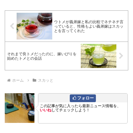
ウトメが義弟嫁と私の比較でネチネチ言
っていると、性格もよい義弟嫁はスカッ
とを言ってくれた
それまで良トメだったのに、嫁いびりを
始めたトメとの会話
ホーム
スカッと
フォロー
この記事が気に入ったら最新ニュース情報を、
いいね
してチェックしよう！