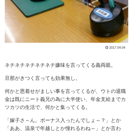
2017.04.04
ネチネチネチネチネチ嫌味を言ってくる義両親。
旦那がきつく言っても効果無し。
何かと恩着せがましい事を言ってくるが、ウトの退職
金は既にニート義兄の為に大半使い、年金支給までカ
ツカツの生活で、何かと集ってくる。
「嫁子さ～ん。ボーナス入ったんでしょ～？」とか
「ああ、温泉で年越しとか憧れるわね～」とか言わ