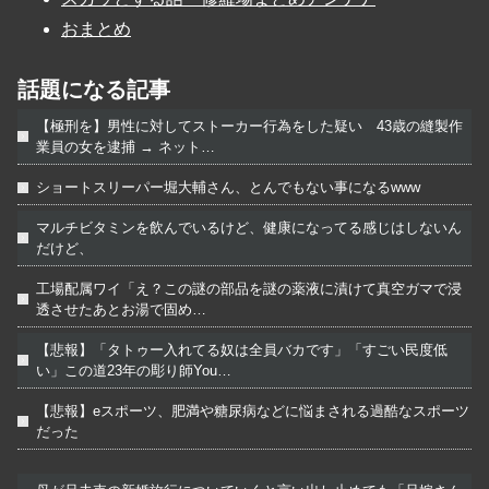
おまとめ
話題になる記事
【極刑を】男性に対してストーカー行為をした疑い 43歳の縫製作
業員の女を逮捕 → ネット…
ショートスリーパー堀大輔さん、とんでもない事になるwww
マルチビタミンを飲んでいるけど、健康になってる感じはしないん
だけど、
工場配属ワイ「え？この謎の部品を謎の薬液に漬けて真空ガマで浸
透させたあとお湯で固め…
【悲報】「タトゥー入れてる奴は全員バカです」「すごい民度低
い」この道23年の彫り師You…
【悲報】eスポーツ、肥満や糖尿病などに悩まされる過酷なスポーツ
だった