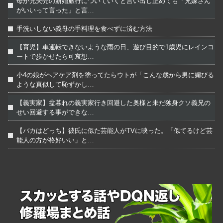
母が兄夫売の新婚旅行についていくと言い出し止めても「兄嫁さん
がいいって言った」と言…
手洗いしない義母の手料理を食べずに済む方法
【育児】車運転できないような雨の日、遊び目的で1歳児にレインコ
ートで歩かせたら可哀想…
小4の娘がヘアケア剤を塗ってたらウトが「こんな歳から男に媚びる
ような真似して恥ずかし…
【義実家】盆暮れの義実家行き回避した奥様と未だ独身クソ義兄の
せい回避する事ができな…
【バカはどっち】彼氏に似た芸能人がTVに映った。「似てるけど芸
能人の方が格好いい」と…