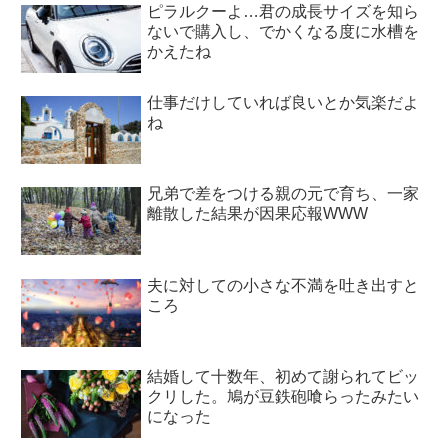
ピラルクーよ…君の成長サイズを知ら
ないで購入し、でかくなる度に水槽を
かえたね
仕事だけしていれば良いとか気楽だよ
ね
兄弟で差をつける親の元で育ち、一家
離散した結果が因果応報WWW
夫に対しての小さな不満を吐き出すと
ころ
結婚して十数年、初めて謝られてビッ
クリした。鳩が豆鉄砲喰らったみたい
になった