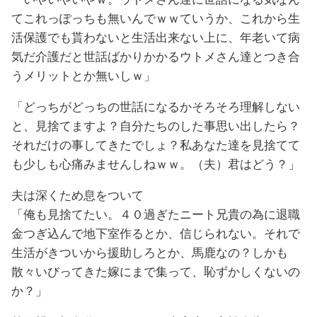
てこれっぽっちも無いんでｗｗていうか、これから生
活保護でも貰わないと生活出来ない上に、年老いて病
気だ介護だと世話ばかりかかるウトメさん達とつき合
うメリットとか無いしｗ」
「どっちがどっちの世話になるかそろそろ理解しない
と、見捨てますよ？自分たちのした事思い出したら？
それだけの事してきたでしょ？私あなた達を見捨てて
も少しも心痛みませんしねｗｗ。（夫）君はどう？」
夫は深くため息をついて
「俺も見捨てたい。４０過ぎたニート兄貴の為に退職
金つぎ込んで地下室作るとか、信じられない。それで
生活がきついから援助しろとか、馬鹿なの？しかも
散々いびってきた嫁にまで集って、恥ずかしくないの
か？」