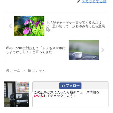
スカッとする話
トメがギャーギャー言ってくるんだけ
ど、思い切って一歩あゆみ寄ったら急展
開に!!
私のiPhoneに対抗して「トメもスマホに
しようかしら！」と言ってきた
ホーム
スカッと
フォロー
この記事が気に入ったら最新ニュース情報を、
いいね
してチェックしよう！