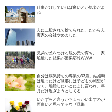
仕事だけしていれば良いとか気楽だよ
ね
夫に二股されて捨てられた。だから夫
実家の会社やめました
兄弟で差をつける親の元で育ち、一家
離散した結果が因果応報WWW
自分は病気持ちの専業の33歳。結婚時
は違ったけど旦那には子どもの願望が
なく、離婚したいとたまに言われ、年
月だけ過ぎようとしてる
いたずらと言うかちょっかい出すのが
面白いと思ってるウザ旦那