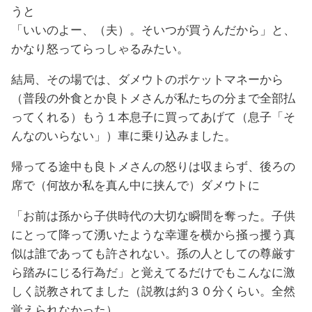
うと
「いいのよー、（夫）。そいつが買うんだから」と、
かなり怒ってらっしゃるみたい。
結局、その場では、ダメウトのポケットマネーから
（普段の外食とか良トメさんが私たちの分まで全部払
ってくれる）もう１本息子に買ってあげて（息子「そ
んなのいらない」）車に乗り込みました。
帰ってる途中も良トメさんの怒りは収まらず、後ろの
席で（何故か私を真ん中に挟んで）ダメウトに
「お前は孫から子供時代の大切な瞬間を奪った。子供
にとって降って湧いたような幸運を横から掻っ攫う真
似は誰であっても許されない。孫の人としての尊厳す
ら踏みにじる行為だ」と覚えてるだけでもこんなに激
しく説教されてました（説教は約３０分くらい。全然
覚えられなかった）