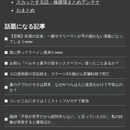
スカッとする話・修羅場まとめアンテナ
おまとめ
話題になる記事
【悲報】松屋の定食、一般サラリーマンが手の届かない昼飯になっ
てしまうwww
親に黙ってラーメン屋来たwww
お前ら『ペルチェ素子の首ネッククーラー』使ったことあるか？
エ口漫画家の甘詰留太、ステージ4大腸がん肝臓転移で死亡
夏のデブのクサさは異常、なぜやつらは人に迷惑をかけて平気なの
か？
コンビニおにぎりはミニストップがガチで最強
義姉「子供が苦手だから絶対作らない」と言っていたのに、私の妊
娠が発覚すると嫌味ばか…