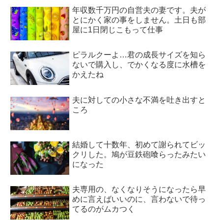
年収数千万円の自営夫の妻です。夫が
とにかく家の事をしません。土日も部
屋に1日閉じこもって仕事
ピラルクーよ…君の成長サイズを知ら
ないで購入し、でかくなる度に水槽を
かえたね
夫に対しての小さな不満を吐き出すと
ころ
結婚して十数年、初めて謝られてビッ
クリした。鳩が豆鉄砲喰らったみたい
になった
夫専用の、なくなりそうになったら早
めに言えばいいのに、言わないで待っ
てるのがムカつく