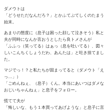
ダメウトは
「どうせただなんだろ？」とかふてぶてしくのたまう
始末。
あまりの態度に（息子は困った顔して泣きそう）私と
夫が同時になんか言おうとしたら良トメさんが
「ふふっ（笑ってる）はぁっ（息を吐いてる）、図々
しいこんちくしょうだわ、あんたは」と吐き捨てまし
た。
マジでっ！？と私たちが固まってると（ダメウト「え
っ…」）
「ごめんねぇ、（息子）くん。本当にあいつはダメな
おじいちゃんねぇ」と息子をフォロー。
慌てて夫が
「悔しいな、もう１本買ってあげような」と息子に言