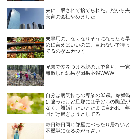
夫に二股されて捨てられた。だから夫
実家の会社やめました
夫専用の、なくなりそうになったら早
めに言えばいいのに、言わないで待っ
てるのがムカつく
兄弟で差をつける親の元で育ち、一家
離散した結果が因果応報WWW
自分は病気持ちの専業の33歳。結婚時
は違ったけど旦那には子どもの願望が
なく、離婚したいとたまに言われ、年
月だけ過ぎようとしてる
毎日毎日同じ部屋にべったり居ないと
不機嫌になるのがうざい