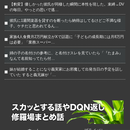
【豹変】優しかった彼氏が同棲した瞬間に本性を現した。束縛→DV
の毎日。やっとの思いで逃…
彼氏に1週間楽器を貸すのを断ったら納得はしてるけどご不満な様
子。ケチだと思われてるん…
家族4人食費月2万円献立がXで話題に「子どもの成長期には月8万円
は必要」「業務スーパー…
姉の子の名付けの参考に、と名付けスレを見ていたら「『たまみ』
なんて名前知ってたら付…
妹が結婚することになり義実家にお邪魔して出発当日の予定を話し
ていた すると義兄嫁が「…