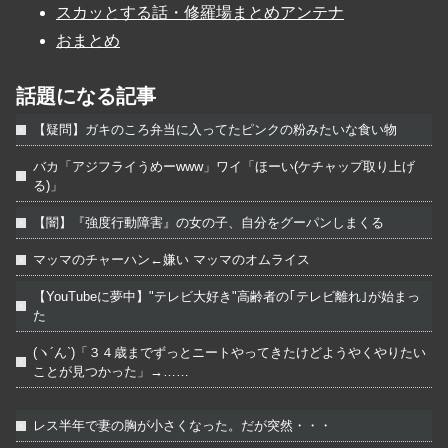
スカッとする話・修羅場まとめアンテナ
おまとめ
話題になる記事
【疑問】ガキのころ弁当に入ってたピンクの粉みたいな食い物
バカ「アジフライうめーwww」ワイ「ほーい(ケチャップ取り上げ
る)」
【闇】『強度行動障害』の女の子、自分をグーパンしまくる
マッマのチャーハン←嫌い マッマのオムライス
【YouTubeに夢中】"テレビ大好き"高齢者の｢テレビ離れ｣が始まっ
た
(ヽ´ん`)「３４歳までずっとニートやってきたけどようやくやりたい
ことが見つかった」→……
レス半年で妻の胸が小さくなった。だが突然・・・