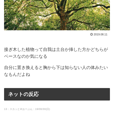
2019.08.11
接ぎ木した植物って自我は土台か挿した方かどちらが
ベースなのか気になる
自分に置き換えると胸から下は知らない人の体みたい
なもんだよね
ネットの反応
13：スカッと＠おーぷん：19/06/30(日)