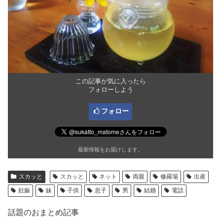
この記事が気に入ったら
フォローしよう
フォロー
最新情報をお届けします。
スカッと
スカッと
ネット
両親
修羅場
出産
妊娠
妹
子供
息子
男
結婚
電話
話題のおまとめ記事