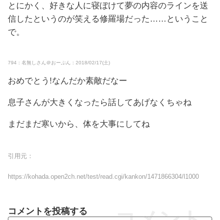
とにかく、好きな人に寝ぼけて夢の内容のラインを送
信したというのが笑える修羅場だった……ということ
で。
794：名無しさん＠おーぷん：2018/02/17(土)
おめでとう!なんだか素敵だなー
息子さんが大きくなったら話してあげなくちゃね
まだまだ寒いから、体を大事にしてね
引用元：
https://kohada.open2ch.net/test/read.cgi/kankon/1471866304/l1000
コメントを投稿する
コメント