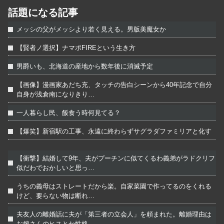
話題になる記事
メッシの父がメッシより若く見える。男版美魔女か
【賢者ノ選択】ナマポFIREという生き方
男爵いも、北海道の産地から数年後に消滅予定
【画像】漫画家あだち充、タッチの告白シーンから40年記念で自分
自身が浅倉南になりきり…
一人暮らし民、飯食う時何見てる？
【爆笑】新宿駅の工事、永遠に終わらずサグラダファミリアと化す
【衝撃】結婚して9年、夫がプーチンに似てくるわ義弟がラドクリフ
似だわでおかしいと思っ…
うちの義母はストレートだから楽。自家菜園で作ってるのをくれる
けど、要らない物は断れ…
夫友人の離婚話に夫が「第三者の立会人」を頼まれた。離婚理由は
お嫁さんのヒスとか性格…