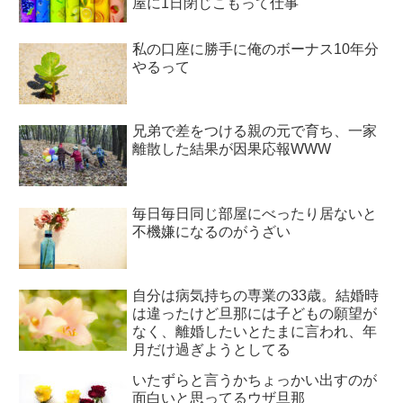
屋に1日閉じこもって仕事
私の口座に勝手に俺のボーナス10年分
やるって
兄弟で差をつける親の元で育ち、一家
離散した結果が因果応報WWW
毎日毎日同じ部屋にべったり居ないと
不機嫌になるのがうざい
自分は病気持ちの専業の33歳。結婚時
は違ったけど旦那には子どもの願望が
なく、離婚したいとたまに言われ、年
月だけ過ぎようとしてる
いたずらと言うかちょっかい出すのが
面白いと思ってるウザ旦那