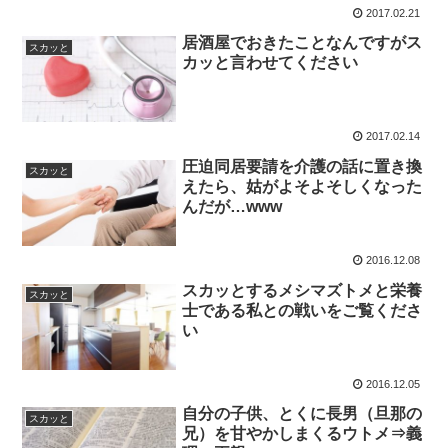
2017.02.21
居酒屋でおきたことなんですがス
スカッと
カッと言わせてください
2017.02.14
圧迫同居要請を介護の話に置き換
スカッと
えたら、姑がよそよそしくなった
んだが…www
2016.12.08
スカッとするメシマズトメと栄養
スカッと
士である私との戦いをご覧くださ
い
2016.12.05
自分の子供、とくに長男（旦那の
スカッと
兄）を甘やかしまくるウトメ⇒義