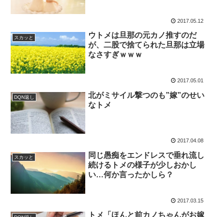
2017.05.12
ウトメは旦那の元カノ推すのだ
スカッと
が、二股で捨てられた旦那は立場
なさすぎｗｗｗ
2017.05.01
北がミサイル撃つのも”嫁”のせい
DQN返し
なトメ
2017.04.08
同じ愚痴をエンドレスで垂れ流し
スカッと
続けるトメの様子が少しおかし
い…何か言ったかしら？
2017.03.15
トメ「ほんと前カノちゃんがお嫁