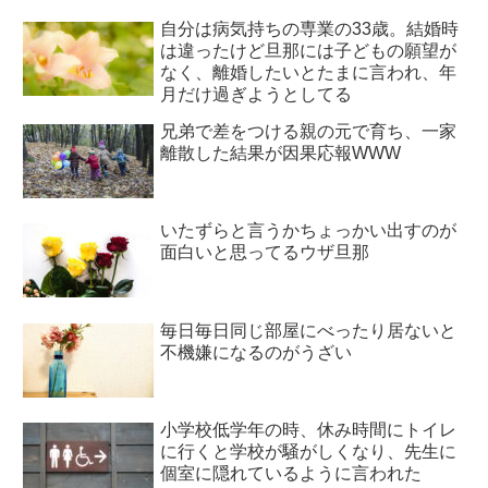
自分は病気持ちの専業の33歳。結婚時
は違ったけど旦那には子どもの願望が
なく、離婚したいとたまに言われ、年
月だけ過ぎようとしてる
兄弟で差をつける親の元で育ち、一家
離散した結果が因果応報WWW
いたずらと言うかちょっかい出すのが
面白いと思ってるウザ旦那
毎日毎日同じ部屋にべったり居ないと
不機嫌になるのがうざい
小学校低学年の時、休み時間にトイレ
に行くと学校が騒がしくなり、先生に
個室に隠れているように言われた