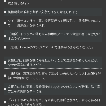
炊き出しを行う
美輪明宏の戒名が判明 3文字だけなら覚えられそう
ワイ「眉サロン行って高い美容院行って髭脱毛して服流行りのにし
て…『清潔感』を手に入れ…
【画像】トラックの運ちゃん御用達ターミナル食堂のざっかけない
オムライスwww
【悲報】Googleのエンジニア「AIで仕事がつまらなくなった」
女性社員が妊娠を機に寿退社ということで送別会があったんだが、
なぜか異常に盛り上がっ…
【未解決】東京出張だと言って出かけた夫のカバンに入れたGPSが
神戸の旅館になってる。夫…
盆正月に夫の実家に長時間滞在しなきゃいけないのが苦痛。私「貴
方は私の実家を早々に退…
「バイトやめて実家寄生」を宣言した彼氏と別れた。するとある日
こいつから『そっち宿泊…