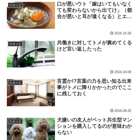
口が悪いウト「嫁はいてもいなく
スカッと
ても変わらないから出てけ」（都
合が悪いと耳が遠くなる）とエネ
夫
2016.10.26
共働きに対してトメが責めてくる
スカッと
けど言い返したった
2016.10.09
言霊か!?言葉の力を思い知る出来
スカッと
事がトメに降りかかったのでここ
に残しておく
2016.09.25
犬嫌いの友人がペット共生型マン
スカッと
ションを購入してるのが意味わか
らない