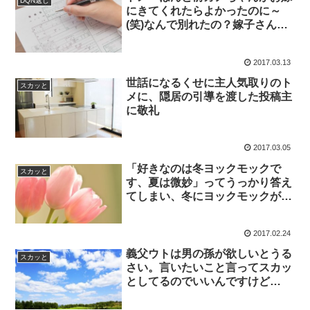
DQN返し
にきてくれたらよかったのに～
(笑)なんで別れたの？嫁子さんと
離婚して前カノちゃんと結婚すれ
ばぁ？」
2017.03.13
世話になるくせに主人気取りのト
スカッと
メに、隠居の引導を渡した投稿主
に敬礼
2017.03.05
「好きなのは冬ヨックモックで
スカッと
す、夏は微妙」ってうっかり答え
てしまい、冬にヨックモックがも
う一度届いた
2017.02.24
義父ウトは男の孫が欲しいとうる
スカッと
さい。言いたいこと言ってスカッ
としてるのでいいんですけど
www