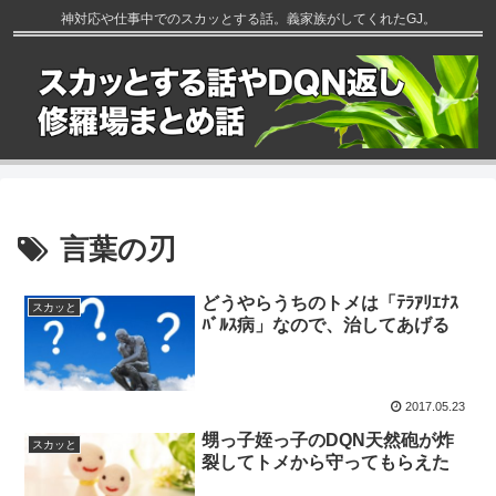
神対応や仕事中でのスカッとする話。義家族がしてくれたGJ。
言葉の刃
どうやらうちのトメは「ﾃﾗｱﾘｴﾅｽ
スカッと
ﾊﾞﾙｽ病」なので、治してあげる
2017.05.23
甥っ子姪っ子のDQN天然砲が炸
スカッと
裂してトメから守ってもらえた