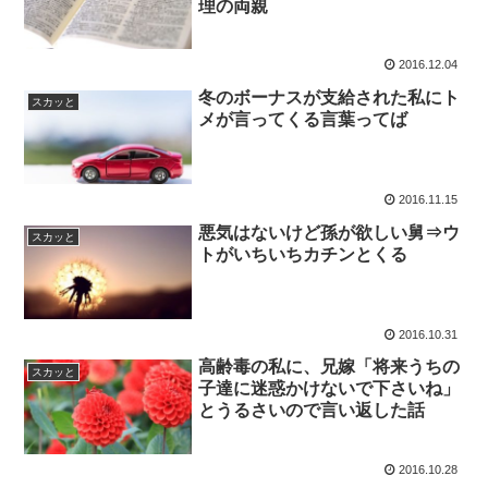
理の両親
2016.12.04
冬のボーナスが支給された私にト
スカッと
メが言ってくる言葉ってば
2016.11.15
悪気はないけど孫が欲しい舅⇒ウ
スカッと
トがいちいちカチンとくる
2016.10.31
高齢毒の私に、兄嫁「将来うちの
スカッと
子達に迷惑かけないで下さいね」
とうるさいので言い返した話
2016.10.28